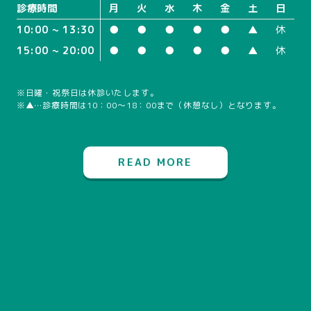
診療時間
月
火
水
木
金
土
日
10:00 ~ 13:30
●
●
●
●
●
▲
休
15:00 ~ 20:00
●
●
●
●
●
▲
休
※日曜・祝祭日は休診いたします。
※▲…診療時間は10：00～18：00まで（休憩なし）となります。
READ MORE